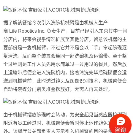
据了解该餐馆今次引入洗碗机械臂是由机械人生产
商 Life Robotics Inc. 负责生产，目前已经引入东京其中一间
分店内，将来会视乎情况扩展至其他分店。留意该机器的主
要部份是一隻机械臂，不过它并不是会以「手」拿起碗碟逐
隻清洗，反而整个装置会连同一部洗碗机及运输带。至于整
个过程则是工作人员先用水简单过一过用过的餐具，然后放
上运输带后便会进入洗碗机内，接着清洗完毕后碗碟便会运
送到机械臂前，此时透过镜头及图像识别技术，机械臂便会
自动将碗碟分门别类堆叠摆放好，无需人再去处理。
由于机械臂摆放碗碟时会转动，为安全起见当感应器检测到
附近有员工经过时，机械臂便会暂时停止运作避免发生意
外。该餐厅公关部负责人表示引入机械臂的目的是希望减低