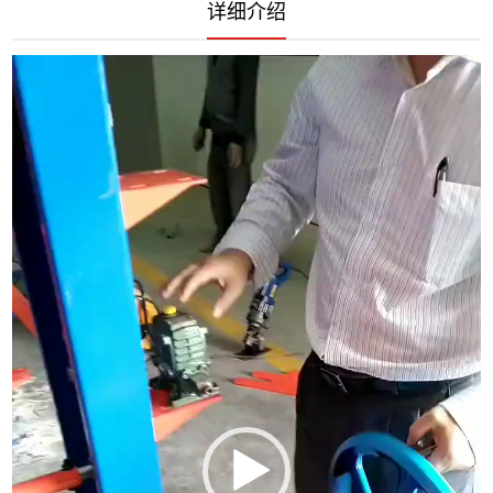
详细介绍
视
频
播
放
器